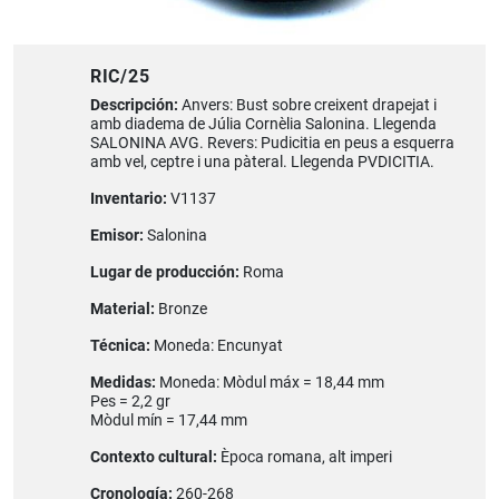
RIC/25
Descripción:
Anvers: Bust sobre creixent drapejat i
amb diadema de Júlia Cornèlia Salonina. Llegenda
SALONINA AVG. Revers: Pudicitia en peus a esquerra
amb vel, ceptre i una pàteral. Llegenda PVDICITIA.
Inventario:
V1137
Emisor:
Salonina
Lugar de producción:
Roma
Material:
Bronze
Técnica:
Moneda: Encunyat
Medidas:
Moneda: Mòdul máx = 18,44 mm
Pes = 2,2 gr
Mòdul mín = 17,44 mm
Contexto cultural:
Època romana, alt imperi
Cronología:
260-268