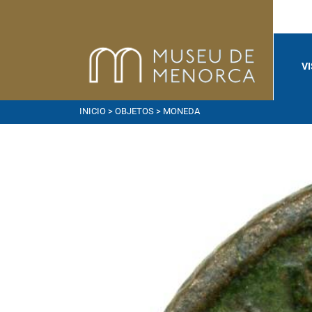
V
INICIO
>
OBJETOS
> MONEDA