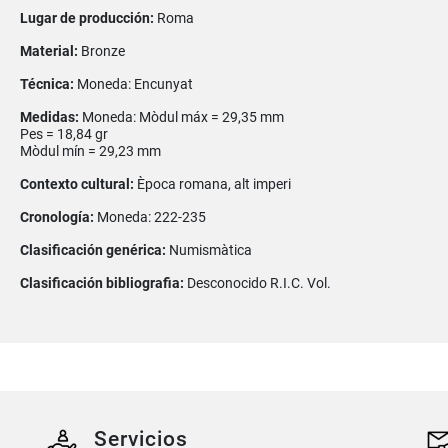
Lugar de producción:
Roma
Material:
Bronze
Técnica:
Moneda: Encunyat
Medidas:
Moneda: Mòdul máx = 29,35 mm
Pes = 18,84 gr
Mòdul mín = 29,23 mm
Contexto cultural:
Època romana, alt imperi
Cronología:
Moneda: 222-235
Clasificación genérica:
Numismàtica
Clasificación bibliografia:
Desconocido R.I.C. Vol.
Servicios