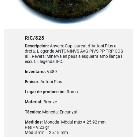
RIC/828
Descripción:
Anvers: Cap laureat d´Antoní Pius a
dreta. Llegenda ANTONINVS AVG PIVS PP TRP COS
IIII. Revers: Minerva en peus a esquerra amb llança i
escut. Llegenda S-C.
Inventario:
V489
Emisor:
Antoní Pius
Lugar de producción:
Roma
Material:
Bronze
Técnica:
Moneda: Encunyat
Medidas:
Moneda: Mòdul máx = 25,92 mm
Pes = 9,23 gr
Mòdul mín = 25,18 mm