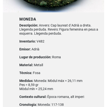
MONEDA
Descripción:
Anvers: Cap laureat d´Adrià a dreta.
Llegenda perduda. Revers: Figura femenina en peus a
esquerra. Llegenda perduda.
Inventario:
V482
Emisor:
Adrià
Lugar de producción:
Roma
Material:
Metall
Técnica:
Fosa
Medidas:
Moneda: Mòdul máx = 26,11 mm
Pes = 8,59 gr
Mòdul mín = 25,24 mm
Contexto cultural:
Època romana, alt imperi
Cronología:
Moneda: 117-138