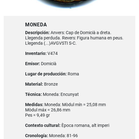
MONEDA
Descripción:
Anvers: Cap de Domicià a dreta.
Llegenda perduda. Revers: Figura humana en peus.
Llegenda (...)AVGVSTI S-C.
Inventario:
V474
Emisor:
Domicià
Lugar de producción:
Roma
Material:
Bronze
Técnica:
Moneda: Encunyat
Medidas:
Moneda: Mòdul mín = 25,08 mm
Mòdul máx = 26,86 mm
Pes = 9,49 gr
Contexto cultural:
Època romana, alt imperi
Cronología:
Moneda: 81-96