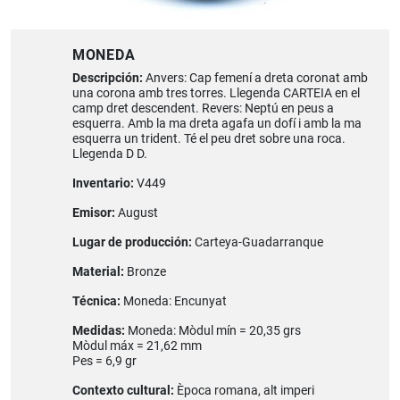
MONEDA
Descripción:
Anvers: Cap femení a dreta coronat amb
una corona amb tres torres. Llegenda CARTEIA en el
camp dret descendent. Revers: Neptú en peus a
esquerra. Amb la ma dreta agafa un dofí i amb la ma
esquerra un trident. Té el peu dret sobre una roca.
Llegenda D D.
Inventario:
V449
Emisor:
August
Lugar de producción:
Carteya-Guadarranque
Material:
Bronze
Técnica:
Moneda: Encunyat
Medidas:
Moneda: Mòdul mín = 20,35 grs
Mòdul máx = 21,62 mm
Pes = 6,9 gr
Contexto cultural:
Època romana, alt imperi