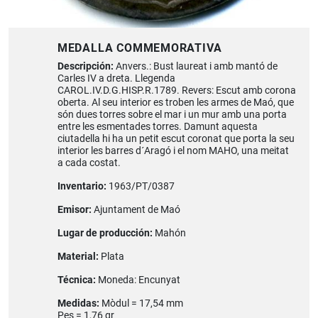
MEDALLA COMMEMORATIVA
Descripción:
Anvers.: Bust laureat i amb mantó de
Carles IV a dreta. Llegenda
CAROL.IV.D.G.HISP.R.1789. Revers: Escut amb corona
oberta. Al seu interior es troben les armes de Maó, que
són dues torres sobre el mar i un mur amb una porta
entre les esmentades torres. Damunt aquesta
ciutadella hi ha un petit escut coronat que porta la seu
interior les barres d´Aragó i el nom MAHO, una meitat
a cada costat.
Inventario:
1963/PT/0387
Emisor:
Ajuntament de Maó
Lugar de producción:
Mahón
Material:
Plata
Técnica:
Moneda: Encunyat
Medidas:
Mòdul = 17,54 mm
Pes = 1,76 gr