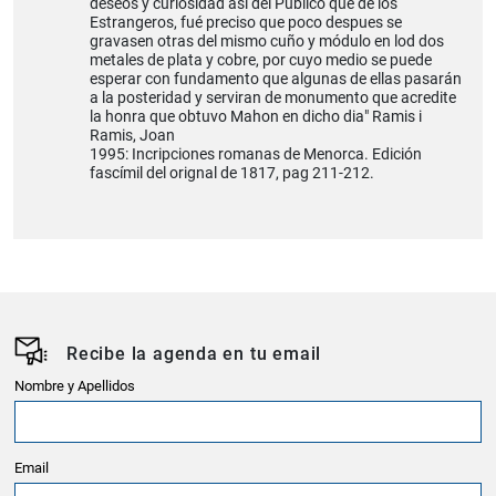
deseos y curiosidad asi del Publico que de los
Estrangeros, fué preciso que poco despues se
gravasen otras del mismo cuño y módulo en lod dos
metales de plata y cobre, por cuyo medio se puede
esperar con fundamento que algunas de ellas pasarán
a la posteridad y serviran de monumento que acredite
la honra que obtuvo Mahon en dicho dia" Ramis i
Ramis, Joan
1995: Incripciones romanas de Menorca. Edición
fascímil del orignal de 1817, pag 211-212.
Recibe la agenda en tu email
Nombre y Apellidos
Email