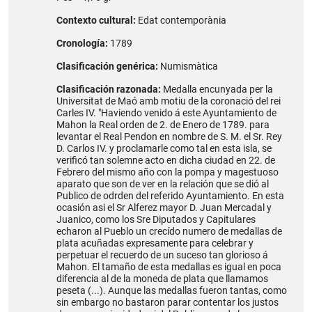
Contexto cultural:
Edat contemporània
Cronología:
1789
Clasificación genérica:
Numismàtica
Clasificación razonada:
Medalla encunyada per la
Universitat de Maó amb motiu de la coronació del rei
Carles IV. "Haviendo venido á este Ayuntamiento de
Mahon la Real orden de 2. de Enero de 1789. para
levantar el Real Pendon en nombre de S. M. el Sr. Rey
D. Carlos IV. y proclamarle como tal en esta isla, se
verificó tan solemne acto en dicha ciudad en 22. de
Febrero del mismo año con la pompa y magestuoso
aparato que son de ver en la relación que se dió al
Publico de odrden del referido Ayuntamiento. En esta
ocasión asi el Sr Alferez mayor D. Juan Mercadal y
Juanico, como los Sre Diputados y Capitulares
echaron al Pueblo un crecído numero de medallas de
plata acuñadas expresamente para celebrar y
perpetuar el recuerdo de un suceso tan glorioso á
Mahon. El tamaño de esta medallas es igual en poca
diferencia al de la moneda de plata que llamamos
peseta (...). Aunque las medallas fueron tantas, como
sin embargo no bastaron parar contentar los justos