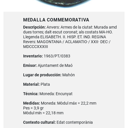
MEDALLA COMMEMORATIVA
Descripción:
Anvers: Armes de la ciutat: Murada amd
dues torres; dalt escut coronat; als costats MA-HO.
Llegenda ELISABETH. II. HISP. ET. IND. REGINA
Revers: MAGONTANA·/ ACLAMATIO·/ XXII· DEC·/
MDCCCXXXIII
Inventario:
1963/PT/0383
Emisor:
Ajuntament de Maó
Lugar de producción:
Mahón
Material:
Plata
Técnica:
Moneda: Encunyat
Medidas:
Moneda: Mòdul máx = 22,2 mm
Pes = 3,9 gr
Mòdul mín = 22,18 mm
Contexto cultural:
Edat contemporània