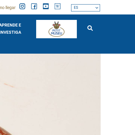
o llegar
ES
APRENDE E
INVESTIGA