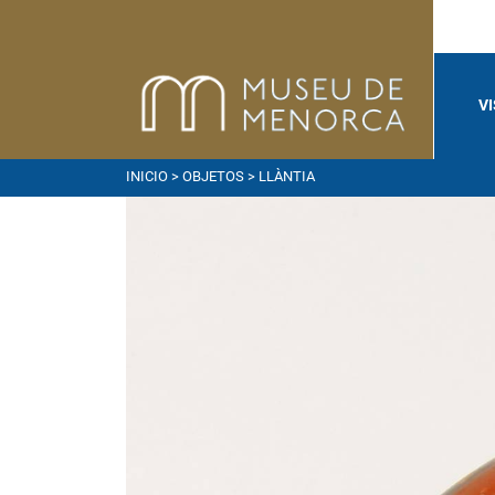
V
INICIO
>
OBJETOS
> LLÀNTIA