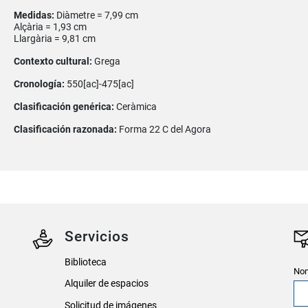
Medidas:
Diàmetre = 7,99 cm
Alçària = 1,93 cm
Llargària = 9,81 cm
Contexto cultural:
Grega
Cronología:
550[ac]-475[ac]
Clasificación genérica:
Ceràmica
Clasificación razonada:
Forma 22 C del Agora
Servicios
Biblioteca
Nom
Alquiler de espacios
Solicitud de imágenes