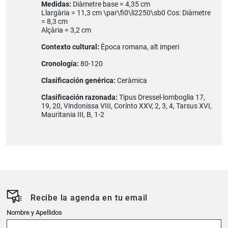
Medidas:
Diàmetre base = 4,35 cm
Llargària = 11,3 cm \par\fi0\li2250\sb0 Cos: Diàmetre
= 8,3 cm
Alçària = 3,2 cm
Contexto cultural:
Època romana, alt imperi
Cronología:
80-120
Clasificación genérica:
Ceràmica
Clasificación razonada:
Tipus Dressel-lomboglia 17,
19, 20, Vindonissa VIII, Corínto XXV, 2, 3, 4, Tarsus XVI,
Mauritania III, B, 1-2
Recibe la agenda en tu email
Nombre y Apellidos