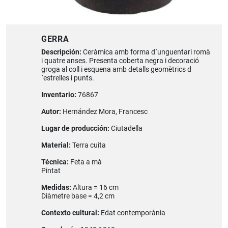
GERRA
Descripción:
Ceràmica amb forma d´unguentari romà
i quatre anses. Presenta coberta negra i decoració
groga al coll i esquena amb detalls geomètrics d
´estrelles i punts.
Inventario:
76867
Autor:
Hernández Mora, Francesc
Lugar de producción:
Ciutadella
Material:
Terra cuita
Técnica:
Feta a mà
Pintat
Medidas:
Altura = 16 cm
Diàmetre base = 4,2 cm
Contexto cultural:
Edat contemporània