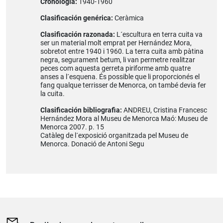
Cronología:
1940-1960
Clasificación genérica:
Ceràmica
Clasificación razonada:
L´escultura en terra cuita va
ser un material molt emprat per Hernández Mora,
sobretot entre 1940 i 1960. La terra cuita amb pàtina
negra, segurament betum, li van permetre realitzar
peces com aquesta gerreta piriforme amb quatre
anses a l´esquena. És possible que li proporcionés el
fang qualque terrisser de Menorca, on també devia fer
la cuita.
Clasificación bibliografia:
ANDREU, Cristina Francesc
Hernández Mora al Museu de Menorca Maó: Museu de
Menorca 2007. p. 15
Catàleg de l´exposició organitzada pel Museu de
Menorca. Donació de Antoni Segu