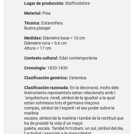
Lugar de producción:
Staffordshire
Material:
Pisa
Técnica:
Estannífera
llustre platejat
Medidas:
Diàmetre base = 10 cm
Diàmetre vora = 9,6 cm
Altura = 17 cm
Contexto cultural:
Edat contemporània
Cronología:
1820-1830
Clasificación genérica:
Ceràmica
Clasificación razonada:
En la decoració, molts dels
instruments representats estan relacionats amb l
´arquitectura: nivell, símbol de la igualtat a la qual
estan sotmesos tots el germans maçons
compàs, símbol de l´esperit i el seu poder sobre la
matèria
escaire, símbol de la matèria i també de la rectitud que
ha de presidir la vida d´un maçó
paleta, escala. També hi trobam: un sol, símbol del dia,
l´activitat i associat a la masculinitat