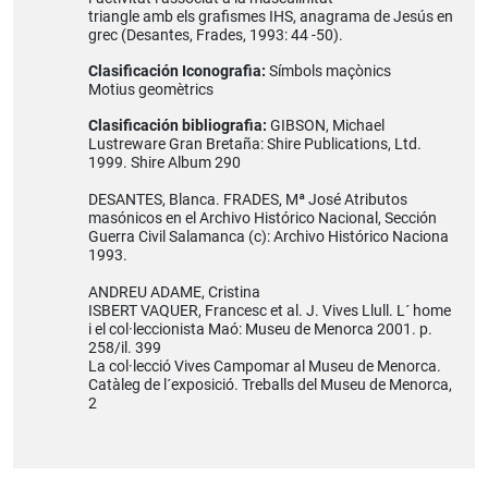
triangle amb els grafismes IHS, anagrama de Jesús en
grec (Desantes, Frades, 1993: 44 -50).
Clasificación Iconografia:
Símbols maçònics
Motius geomètrics
Clasificación bibliografia:
GIBSON, Michael
Lustreware Gran Bretaña: Shire Publications, Ltd.
1999. Shire Album 290
DESANTES, Blanca. FRADES, Mª José Atributos
masónicos en el Archivo Histórico Nacional, Sección
Guerra Civil Salamanca (c): Archivo Histórico Naciona
1993.
ANDREU ADAME, Cristina
ISBERT VAQUER, Francesc et al. J. Vives Llull. L´ home
i el col·leccionista Maó: Museu de Menorca 2001. p.
258/il. 399
La col·lecció Vives Campomar al Museu de Menorca.
Catàleg de l´exposició. Treballs del Museu de Menorca,
2