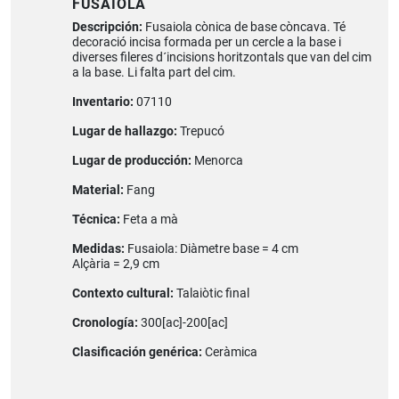
FUSAIOLA
Descripción:
Fusaiola cònica de base còncava. Té
decoració incisa formada per un cercle a la base i
diverses fileres d´incisions horitzontals que van del cim
a la base. Li falta part del cim.
Inventario:
07110
Lugar de hallazgo:
Trepucó
Lugar de producción:
Menorca
Material:
Fang
Técnica:
Feta a mà
Medidas:
Fusaiola: Diàmetre base = 4 cm
Alçària = 2,9 cm
Contexto cultural:
Talaiòtic final
Cronología:
300[ac]-200[ac]
Clasificación genérica:
Ceràmica