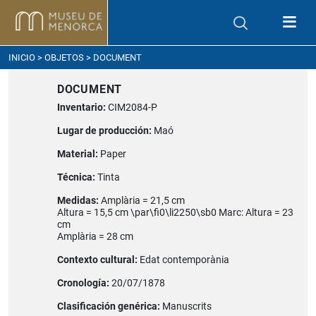
ómo llegar
INICIO
>
OBJETOS
> DOCUMENT
DOCUMENT
Inventario:
CIM2084-P
Lugar de producción:
Maó
Material:
Paper
Técnica:
Tinta
Medidas:
Amplària = 21,5 cm
Altura = 15,5 cm \par\fi0\li2250\sb0 Marc: Altura = 23
cm
Amplària = 28 cm
Contexto cultural:
Edat contemporània
Cronología:
20/07/1878
Clasificación genérica:
Manuscrits