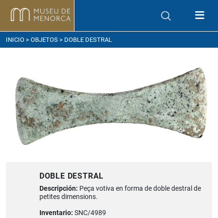
ómo llegar
INICIO
>
OBJETOS
> DOBLE DESTRAL
DOBLE DESTRAL
Descripción:
Peça votiva en forma de doble destral de
petites dimensions.
Inventario:
SNC/4989