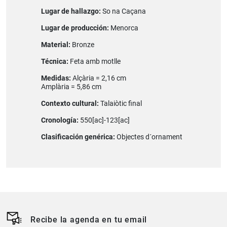
Lugar de hallazgo:
So na Caçana
Lugar de producción:
Menorca
Material:
Bronze
Técnica:
Feta amb motlle
Medidas:
Alçària = 2,16 cm
Amplària = 5,86 cm
Contexto cultural:
Talaiòtic final
Cronología:
550[ac]-123[ac]
Clasificación genérica:
Objectes d´ornament
Recibe la agenda en tu email