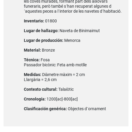
les coves murades, formant part dels aixovars
funeraris, però també s´han recuperat algunes d
´aquestes peces a l´interior de les navetes d´habitació.
Inventario:
01800
Lugar de hallazgo:
Naveta de Binimaimut
Lugar de producción:
Menorca
Material:
Bronze
Técnica:
Fosa
Passador bicònic: Feta amb motlle
Medidas:
Diàmetre màxim = 2 cm
Llargària = 2,6 cm
Contexto cultural:
Talaiòtic
Cronología:
1200[ac]-800[ac]
Clasificación genérica:
Objectes d´ornament