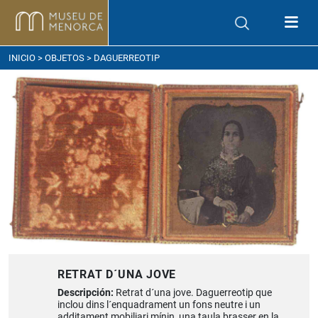
ómo llegar
INICIO
>
OBJETOS
> DAGUERREOTIP
RETRAT D´UNA JOVE
Descripción:
Retrat d´una jove. Daguerreotip que
inclou dins l´enquadrament un fons neutre i un
additament mobiliari mínin, una taula brasser en la