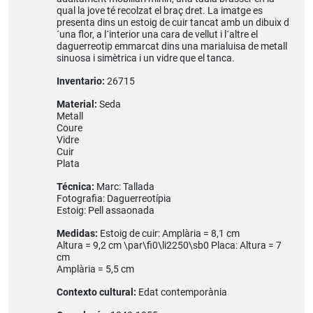
qual la jove té recolzat el braç dret. La imatge es
presenta dins un estoig de cuir tancat amb un dibuix d
´una flor, a l´interior una cara de vellut i l´altre el
daguerreotip emmarcat dins una marialuisa de metall
sinuosa i simètrica i un vidre que el tanca.
Inventario:
26715
Material:
Seda
Metall
Coure
Vidre
Cuir
Plata
Técnica:
Marc: Tallada
Fotografia: Daguerreotípia
Estoig: Pell assaonada
Medidas:
Estoig de cuir: Amplària = 8,1 cm
Altura = 9,2 cm \par\fi0\li2250\sb0 Placa: Altura = 7
cm
Amplària = 5,5 cm
Contexto cultural:
Edat contemporània