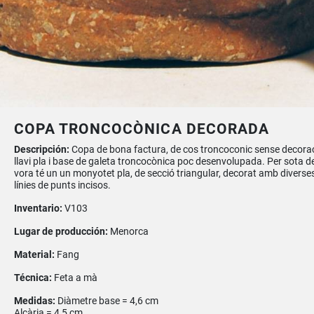
COPA TRONCOCÒNICA DECORADA
Descripción:
Copa de bona factura, de cos troncoconic sense decorac
llavi pla i base de galeta troncocònica poc desenvolupada. Per sota de
vora té un un monyotet pla, de secció triangular, decorat amb diverse
línies de punts incisos.
Inventario:
V103
Lugar de producción:
Menorca
Material:
Fang
Técnica:
Feta a mà
Medidas:
Diàmetre base = 4,6 cm
Alçària = 4,5 cm