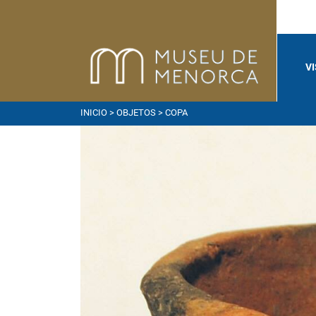
V
INICIO
>
OBJETOS
> COPA