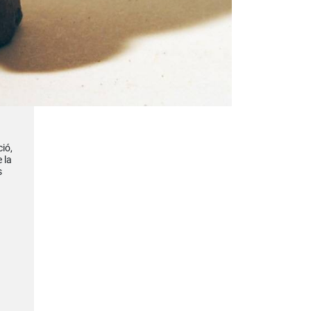
ió,
 la
s