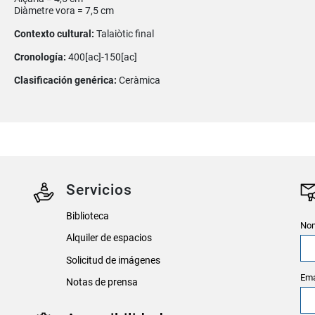
Diàmetre vora = 7,5 cm
Contexto cultural:
Talaiòtic final
Cronología:
400[ac]-150[ac]
Clasificación genérica:
Ceràmica
Servicios
Biblioteca
Nom
Alquiler de espacios
Solicitud de imágenes
Ema
Notas de prensa