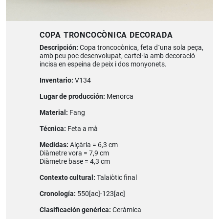
COPA TRONCOCÒNICA DECORADA
Descripción:
Copa troncocònica, feta d´una sola peça,
amb peu poc desenvolupat, cartel·la amb decoració
incisa en espeina de peix i dos monyonets.
Inventario:
V134
Lugar de producción:
Menorca
Material:
Fang
Técnica:
Feta a mà
Medidas:
Alçària = 6,3 cm
Diàmetre vora = 7,9 cm
Diàmetre base = 4,3 cm
Contexto cultural:
Talaiòtic final
Cronología:
550[ac]-123[ac]
Clasificación genérica:
Ceràmica