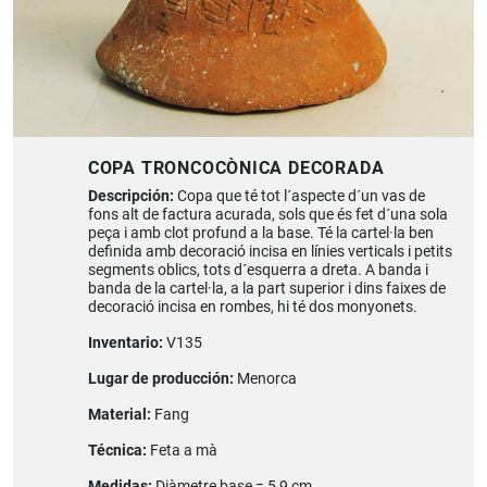
COPA TRONCOCÒNICA DECORADA
Descripción:
Copa que té tot l´aspecte d´un vas de
fons alt de factura acurada, sols que és fet d´una sola
peça i amb clot profund a la base. Té la cartel·la ben
definida amb decoració incisa en línies verticals i petits
segments oblics, tots d´esquerra a dreta. A banda i
banda de la cartel·la, a la part superior i dins faixes de
decoració incisa en rombes, hi té dos monyonets.
Inventario:
V135
Lugar de producción:
Menorca
Material:
Fang
Técnica:
Feta a mà
Medidas:
Diàmetre base = 5,9 cm