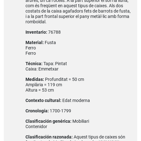
arbres, un ca i ocells. A la part superior el sol i la lluna,
com és freqüent en aquest tipus de caixes. Als dos
costats de la caixa agafadors fets de barrots de fusta,
i a la part frontal superior el pany metàl·lic amb forma
romboïdal.
Inventario:
76788
Material:
Fusta
Ferro
Ferro
Técnica:
Tapa: Pintat
Caixa: Emmetxar
Medidas:
Profunditat = 50 cm
Amplària = 119 cm
Altura = 53 cm
Contexto cultural:
Edat moderna
Cronología:
1700-1799
Clasificación genérica:
Mobiliari
Contenidor
Clasificación razonada:
Aquest tipus de caixes són