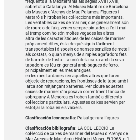
freqüents a la Mediterrània als segles XVII i XVIII,
sobretot a Catalunya. Al Museu Marítim de Barcelona i
als Museus d´Arenys de Mar, Palamós, Figueres i
Mataró s´hi troben les col·leccions més importants.
Les veritables caixes de mariner, que generalment són
de roure o de faig, vénen sempre pintades a l´oli i mai
al tremp com ho són moltes vegades les altres
altra de les característiques de les caixes de mariner
pròpiament dites, és la de què siguin fàcilment
transportables i disposin de nanses senzilles de metall
als costats, o quan menys de simples agafadors fets
de barrots de fusta. La unió de la caixa amb la seva
tapadora es féu en general amb bagues de ferro,
principalment en les més antigues
en les més tardanes i en aquelles altres que foren
objecte de reparacions, les frontisses de la tapa amb l
´arca són mitjançant xarneres. Per cloure aquestes
caixes de mariner s´hi posava correntment tanca de
sobrepany A Menorca es troben també a diferents
col·leccions particulars. Aquestes caixes servien per
estotjar la roba en els vaixells.
Clasificación Iconografia:
Paisatge rural figures
Clasificación bibliografia:
LA COL·LECCIÓ La
col·lecció de caixes de mariner del Museu d´Arenys de
Mar Arenys de Mar: Arxiu Històric i Museu Fi 1968. p.1