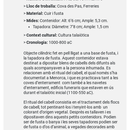
Lloc de troballa:
Cova des Pas, Ferreries
Material:
Cuir i fusta
Mides:
Contenidor: Alt: 6’6 cm; Ample: 5,3 cm.
Tapadora: Diàmetre: 7’8 cm; Ample: 1,5 cm
Context cultural:
Cultura talaiòtica
Cronologia:
1000-800 aC
Objecte cilíndric fet en pell lligat a una base de fusta, i
la tapadora de fusta. Aquest contenidor estava
destinat a dipositar blens de cabells dels difunts als
quals acompanyaven a la persona inhumada. Es
relacionen amb el ritual del cabell, el qual només s’ha
documentat a Menorca, i que es practicava tant a les
coves d’enterrament com també a les navetes
d’enterrament, edificis funeraris que estaven en ús
durant el talaiòtic inicial (1100-550 aC).
El ritual del cabell consistia en el tractament dels flocs
de cabell, tot pentinant-los i tenyint-los amb un
colorant d’origen vegetal. Després es tallaven i es
dipositaven dins aquests petits contenidors. Podien
ser de fusta o banya i les seves tapadores podien ser
de fusta o d’os d’animal, a vegades decorades amb