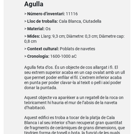
Agulla
Número d’inventari:
11116
Lloc de troballa:
Cala Blanca, Ciutadella
Material:
Os
Mides:
Llarg: 9,3 cm; Diàmetre: 0,3 cm; Diàmetre cap:
0,8 cm
Context cultural:
Poblats de navetes
Cronologia:
1600-1000 aC
Agulla feta d’os. És un objecte de cos allargat i fi. El
seu extrem superior acaba en un cap ovalat amb un ull
que permet poder enfilar el fil. L’extrem inferior acaba
en punta per poder clavar-la al teixit o pell i així poder
donar la puntada.
Aquest objecte va aparèixer a un regatell de la roca on
teòricament hi hauria el mur de l’absis de la naveta
d’habitació.
Aquest edifici es troba a tocar de la platja de Cala
Blanca i al seu interior s’han recuperat gran quantitat
de fragments de ceràmiques de grans dimensions, que
tindrien forma de tonell o bota, la funció de les quals