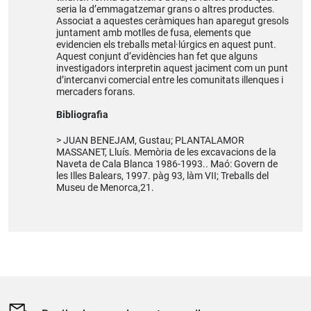
seria la d’emmagatzemar grans o altres productes.
Associat a aquestes ceràmiques han aparegut gresols
juntament amb motlles de fusa, elements que
evidencien els treballs metal·lúrgics en aquest punt.
Aquest conjunt d’evidències han fet que alguns
investigadors interpretin aquest jaciment com un punt
d’intercanvi comercial entre les comunitats illenques i
mercaders forans.
Bibliografia
JUAN BENEJAM, Gustau; PLANTALAMOR
MASSANET, Lluís. Memòria de les excavacions de la
Naveta de Cala Blanca 1986-1993.. Maó: Govern de
les Illes Balears, 1997. pàg 93, làm VII; Treballs del
Museu de Menorca,21.