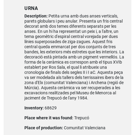
URNA
Description:
Petita urna amb dues anses verticals,
parets globulars i peu anular. Presenta un fris central
decorat amb dos temes diferents separats per les
anses. En un hi ha representat un peix i, a l'altre, un
tema geomètric d'espiral central vorejada per dues
línies superposades de ziga-zagues. Aquest fris
central queda emmarcat per dos conjunts de tres
bandes, les exteriors més estretes que les interiors. La
decoració està pintada amb un pigment vermellós. La
forma de la ceràmica es correspon amb el tipus XVIb
establert per Ros Sala, el qual li atribueix una
cronologia de finals dels segles II i I aC. Aquesta peça
va ser modelada als tallers dels terrissaires ibers de la
zona d'Elx (comunitat Valenciana) i Archena (regió de
Múrcia). Aquesta ceràmica va ser recuperades a les
excavacions realitzades pel Museu de Menorca al
jaciment de Trepucó de l'any 1984.
Inventory:
68629
Place where it was found:
Trepucó
Place of production:
Comunitat Valenciana