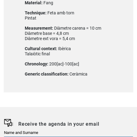
Material:
Fang
Technique:
Feta amb torn
Pintat
Measurement:
Diàmetre carena = 10 cm
Diàmetre base = 4,8 cm
Diàmetre ext vora = 5,4 cm
Cultural context:
Ibèrica
Talaiòtic final
Chronology:
200[ac]-100[ac]
Generic classification:
Ceràmica
Receive the agenda in your email
Name and Surname