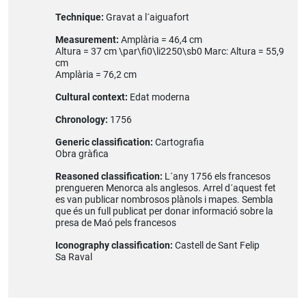
Technique:
Gravat a l´aiguafort
Measurement:
Amplària = 46,4 cm
Altura = 37 cm \par\fi0\li2250\sb0 Marc: Altura = 55,9
cm
Amplària = 76,2 cm
Cultural context:
Edat moderna
Chronology:
1756
Generic classification:
Cartografia
Obra gràfica
Reasoned classification:
L´any 1756 els francesos
prengueren Menorca als anglesos. Arrel d´aquest fet
es van publicar nombrosos plànols i mapes. Sembla
que és un full publicat per donar informació sobre la
presa de Maó pels francesos
Iconography classification:
Castell de Sant Felip
Sa Raval