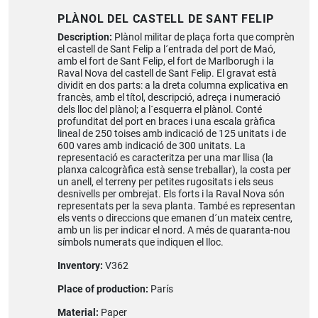
PLÀNOL DEL CASTELL DE SANT FELIP
Description:
Plànol militar de plaça forta que comprèn
el castell de Sant Felip a l´entrada del port de Maó,
amb el fort de Sant Felip, el fort de Marlborugh i la
Raval Nova del castell de Sant Felip. El gravat està
dividit en dos parts: a la dreta columna explicativa en
francès, amb el títol, descripció, adreça i numeració
dels lloc del plànol; a l´esquerra el plànol. Conté
profunditat del port en braces i una escala gràfica
lineal de 250 toises amb indicació de 125 unitats i de
600 vares amb indicació de 300 unitats. La
representació es caracteritza per una mar llisa (la
planxa calcogràfica està sense treballar), la costa per
un anell, el terreny per petites rugositats i els seus
desnivells per ombrejat. Els forts i la Raval Nova són
representats per la seva planta. També es representan
els vents o direccions que emanen d´un mateix centre,
amb un lis per indicar el nord. A més de quaranta-nou
símbols numerats que indiquen el lloc.
Inventory:
V362
Place of production:
París
Material:
Paper