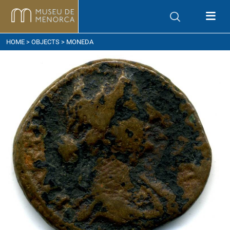
ow to get here
HOME
>
OBJECTS
> MONEDA