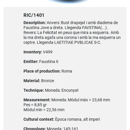
RIC/1401
Description:
Anvers: Bust drapejat i amb diadema de
Faustina Jove a dreta. Llegenda FAVSTINA(...).
Revers: La Felicitat en peus que mira a esquerra. Amb
la ma dreta agafa una corona i amb la ma esquerra un
ceptre. Llegenda LAETITIAE PVBLICAE S-C.
Inventory:
V499
Emitter:
Faustina II
Place of production:
Roma
Material:
Bronze
Technique:
Moneda: Encunyat
Measurement:
Moneda: Mòdul máx = 23,68 mm
Pes = 8,85 gr
Mòdul mín = 22,56 mm
Cultural context:
Època romana, alt imperi
Chronology:
Moneda: 145-161