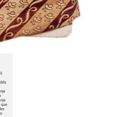
il
dels
anja
a
anja
s que
les
de