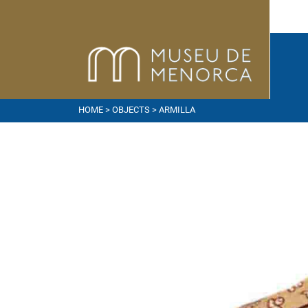
HOME
>
OBJECTS
> ARMILLA