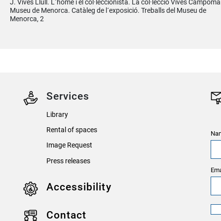
J. Vives Llull. L´home i el col·leccionista. La col·lecció Vives Campoma
Museu de Menorca. Catàleg de l´exposició. Treballs del Museu de
Menorca, 2
Services
Library
Rental of spaces
Nam
Image Request
Press releases
Ema
Accessibility
Contact