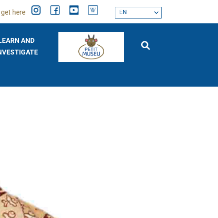
 get here
EN
LEARN AND
NVESTIGATE