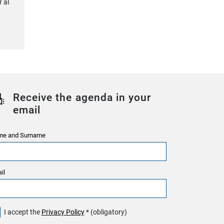
r al
Receive the agenda in your
email
e and Surname
il
I accept the
Privacy Policy
* (obligatory)