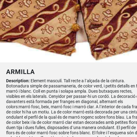
ARMILLA
Description:
Element masculí. Tall recte a l´alçada de la cintura.
Botonadura simple de passamaneria, de color verd, i petits detalls en f
marró i blanc. Coll en punta i solapa ampla. Dues butxaques rectes,
visibles en els laterals. Cenyidor per passar-hi un cordó. La decoració 
davanters està formada per franges en diagonal, alternant els
colors:marró fosc, beix, marró fosc i marró clar. A l´interior de cada fr
de color hi ha un motiu. La de color marró està decorada per una cint
ondulant el perfil de la qual és de marró rogenc sobre fons blau. La fr
de color beix i la de color marró clar estan decorades amb petites flor
duen tija i dues fulles, disposades d´una manera ondulant. El perfil de 
flors és de color marró fosc sobre fons blanc. El folre i l´esquena són 