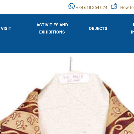
+34 618 364 024
How to
ACTIVITIES AND
VISIT
OBJECTS
EXHIBITIONS
I