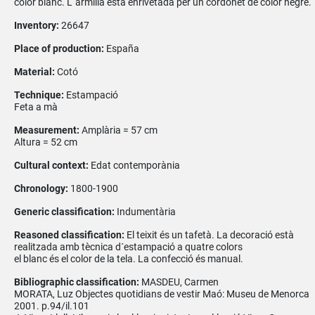
color blanc. L´armilla està enrivetada per un cordonet de color negre.
Inventory:
26647
Place of production:
España
Material:
Cotó
Technique:
Estampació
Feta a mà
Measurement:
Amplària = 57 cm
Altura = 52 cm
Cultural context:
Edat contemporània
Chronology:
1800-1900
Generic classification:
Indumentària
Reasoned classification:
El teixit és un tafetà. La decoració està
realitzada amb tècnica d´estampació a quatre colors
el blanc és el color de la tela. La confecció és manual.
Bibliographic classification:
MASDEU, Carmen
MORATA, Luz Objectes quotidians de vestir Maó: Museu de Menorca
2001. p.94/il.101