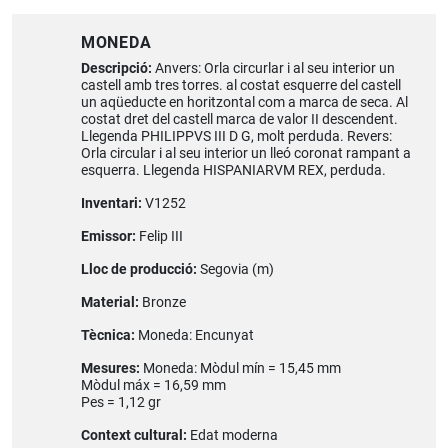
MONEDA
Descripció:
Anvers: Orla circurlar i al seu interior un
castell amb tres torres. al costat esquerre del castell
un aqüeducte en horitzontal com a marca de seca. Al
costat dret del castell marca de valor II descendent.
Llegenda PHILIPPVS III D G, molt perduda. Revers:
Orla circular i al seu interior un lleó coronat rampant a
esquerra. Llegenda HISPANIARVM REX, perduda.
Inventari:
V1252
Emissor:
Felip III
Lloc de producció:
Segovia (m)
Material:
Bronze
Tècnica:
Moneda: Encunyat
Mesures:
Moneda: Mòdul mín = 15,45 mm
Mòdul máx = 16,59 mm
Pes = 1,12 gr
Context cultural:
Edat moderna