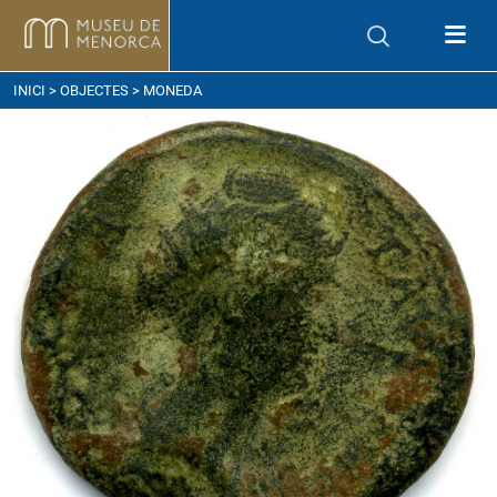
om arribar
INICI
>
OBJECTES
> MONEDA