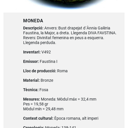
MONEDA
Descripció:
Anvers: Bust drapejat d´Ànnia Galèria
Faustina, la Major, a dreta. Llegenda DIVA FAVSTINA.
Revers: Divinitat femenina en peus a esquerra.
Llegenda perduda.
Inventari:
V492
Emissor:
Faustina I
Lloc de producció:
Roma
Material:
Bronze
Tècnica:
Fosa
Mesures:
Moneda: Mòdul máx = 32,4 mm
Pes = 19,58 gr
Mòdul mín = 29,48 mm
Context cultural:
Època romana, alt imperi
Cronologia:
Moneda: 138-141