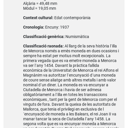
Alçària = 49,48 mm
Mòdul = 19,05 mm
Context cultural:
Edat contemporània
Cronologia:
Encuny: 1937
Classificació genèrica:
Numismàtica
Classificació raonada:
Al llarg de la seva història l´illa
de Menorca només a emès moneda en dues ocasions i
sempre ha estat per motius molt excepcionals. La
primera vegada que es va emetre moneda a Menorca
va ser l´any 1454. Davant la pràctica fallida
econòmica de la Universitat de Menorca el rei Alfons el
Magnànim va autoritzar l´encunyació d´una moneda
de coure sense aliatge amb altres metalls i amb valor
nominal d´un diner. La moneda es va encunyar a
Ciutadella de Menorca i havia de ser admesa
obligatòriament a l´illa en totes les transaccions
econòmiques , tant per la gent de Menorca com per el
vinguts de fora. Davant la queixa de les autoritats de
Mallorca, que tenia el privilegi en exclusiva de l
´encunyació de moneda a les Balears, el rei Joan II va
manar tancar la seca de Ciutadella l´any 1458. La
segona volta que es va encunyar moneda a Menorca