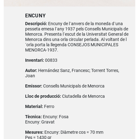
ENCUNY
Descripció:
Encuny de l´anvers de la moneda d´una
pesseta emesa l´any 1937 pels Consells Municipals de
Menorca. Presenta l´escut de la Universitat General de
Menorca dins una orla circular perlada. Al voltant de l
´orla porta la llegenda CONSEJOS MUNICIPALES
MENORCA-1937.
Inventari:
00833
Autor:
Hernández Sanz, Francesc; Torrent Torres,
Joan
Emissor:
Consells Municipals de Menorca
Lloc de producció:
Ciutadella de Menorca
Material:
Ferro
Tècnica:
Encuny: Fosa
Encuny: Gravat
Mesures:
Encuny: Diàmetre cos = 70 mm
Pes = 1430 gr