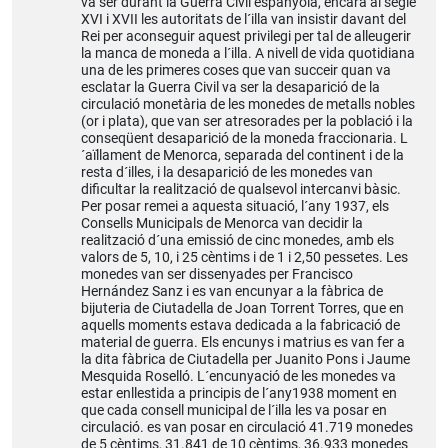
va ser durant la Guerra Civil espanyola, encara al segle
XVI i XVII les autoritats de l´illa van insistir davant del
Rei per aconseguir aquest privilegi per tal de alleugerir
la manca de moneda a l´illa. A nivell de vida quotidiana
una de les primeres coses que van succeir quan va
esclatar la Guerra Civil va ser la desaparició de la
circulació monetària de les monedes de metalls nobles
(or i plata), que van ser atresorades per la població i la
conseqüent desaparició de la moneda fraccionaria. L
´aïllament de Menorca, separada del continent i de la
resta d´illes, i la desaparició de les monedes van
dificultar la realització de qualsevol intercanvi bàsic.
Per posar remei a aquesta situació, l´any 1937, els
Consells Municipals de Menorca van decidir la
realització d´una emissió de cinc monedes, amb els
valors de 5, 10, i 25 cèntims i de 1 i 2,50 pessetes. Les
monedes van ser dissenyades per Francisco
Hernández Sanz i es van encunyar a la fàbrica de
bijuteria de Ciutadella de Joan Torrent Torres, que en
aquells moments estava dedicada a la fabricació de
material de guerra. Els encunys i matrius es van fer a
la dita fàbrica de Ciutadella per Juanito Pons i Jaume
Mesquida Roselló. L´encunyació de les monedes va
estar enllestida a principis de l´any1938 moment en
que cada consell municipal de l´illa les va posar en
circulació. es van posar en circulació 41.719 monedes
de 5 cèntims, 31.841 de 10 cèntims, 36.933 monedes