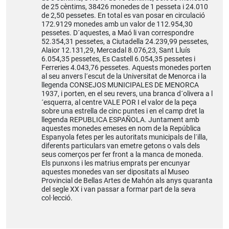
de 25 cèntims, 38426 monedes de 1 pesseta i 24.010
de 2,50 pessetes. En total es van posar en circulació
172.9129 monedes amb un valor de 112.954,30
pessetes. D´aquestes, a Maó li van correspondre
52.354,31 pessetes, a Ciutadella 24.239,99 pessetes,
Alaior 12.131,29, Mercadal 8.076,23, Sant Lluís
6.054,35 pessetes, Es Castell 6.054,35 pessetes i
Ferreries 4.043,76 pessetes. Aquests monedes porten
al seu anvers l´escut de la Universitat de Menorca i la
llegenda CONSEJOS MUNICIPALES DE MENORCA
1937, i porten, en el seu revers, una branca d´olivera a l
´esquerra, al centre VALE POR I el valor de la peça
sobre una estrella de cinc puntes i en el camp dret la
llegenda REPUBLICA ESPAÑOLA. Juntament amb
aquestes monedes emeses en nom de la República
Espanyola fetes per les autoritats municipals de l´illa,
diferents particulars van emetre getons o vals dels
seus comerços per fer front a la manca de moneda.
Els punxons i les matrius emprats per encunyar
aquestes monedes van ser dipositats al Museo
Provincial de Bellas Artes de Mahón als anys quaranta
del segle XX i van passar a formar part de la seva
col·lecció.