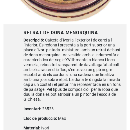
RETRAT DE DONA MENORQUINA
Descripció:
Caixeta d´ivori a l´exterior i de carei a l
´interior. Es redona i presenta a la part superior una
placa d´ivori pintada -miniatura- amb un retrat de bust
de dona menorquina. Va vestida amb la indumentària
característica del segle XVIII: manteta blanca i toca
vermella, rebosillo transparent de davall agafat al coll
amb el característic floc, s´entreveu un gipó negre
escotat amb els cordons i una cadena que finalitza
amb una joia sobre el pit. La dona té dirigida la mirada
cap a un costat i el pintor l´ha representada en un fons
de paisatge. Pel tipus de composició i per la roba que
duu la dona es pot atribuir a un pintor de l´escola de
G.Chiesa.
Inventari:
26526
Lloc de producció:
Maó
Material:
Ivori