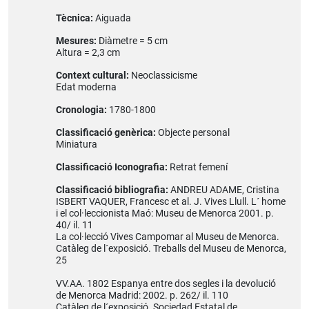
Tècnica:
Aiguada
Mesures:
Diàmetre = 5 cm
Altura = 2,3 cm
Context cultural:
Neoclassicisme
Edat moderna
Cronologia:
1780-1800
Classificació genèrica:
Objecte personal
Miniatura
Classificació Iconografia:
Retrat femení
Classificació bibliografia:
ANDREU ADAME, Cristina
ISBERT VAQUER, Francesc et al. J. Vives Llull. L´ home
i el col·leccionista Maó: Museu de Menorca 2001. p.
40/ il. 11
La col·lecció Vives Campomar al Museu de Menorca.
Catàleg de l´exposició. Treballs del Museu de Menorca,
25
VV.AA. 1802 Espanya entre dos segles i la devolució
de Menorca Madrid: 2002. p. 262/ il. 110
Catàleg de l´exposició. Sociedad Estatal de