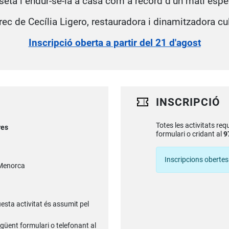
seta i endur-se-la a casa com a record d’un matí espec
rec de Cecília Ligero, restauradora i dinamitzadora cul
Inscripció oberta a partir del 21 d'agost
INSCRIPCIÓ
Totes les activitats req
res
formulari o cridant al
9
Inscripcions obertes
e Menorca
uesta activitat és assumit pel
egüent formulari o telefonant al