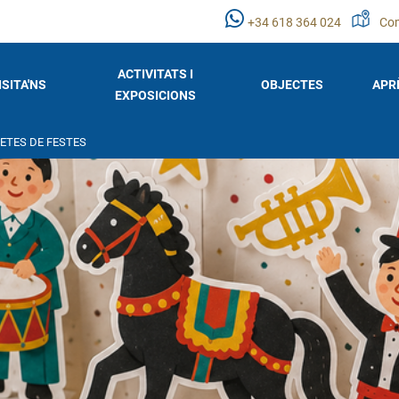
+34 618 364 024
Com
ACTIVITATS I
ISITA'NS
OBJECTES
APR
EXPOSICIONS
ETES DE FESTES