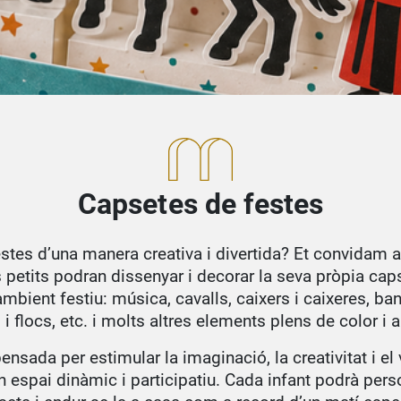
Capsetes de festes
estes d’una manera creativa i divertida? Et convidam a
s petits podran dissenyar i decorar la seva pròpia c
’ambient festiu: música, cavalls, caixers i caixeres, b
 i flocs, etc. i molts altres elements plens de color i a
pensada per estimular la imaginació, la creativitat i el
n espai dinàmic i participatiu. Cada infant podrà pers