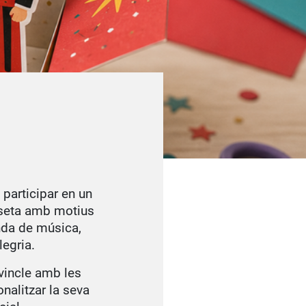
 participar en un
apseta amb motius
anda de música,
legria.
 vincle amb les
onalitzar la seva